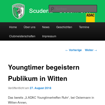
Such
Hauptmenü
Home
Über uns
News
Geschichten
Termine
Zum
Clubmeisterschaften
Impressum
Inhalt
wechseln
Beitrags-
←
Vorherige
Weiter
→
Navigation
Youngtimer begeistern
Publikum in Witten
Veröffentlicht am
27. August 2018
Das bereits „3.ADAC Youngtimertreffen Ruhr“, bei Ostermann in
Witten-Annen,