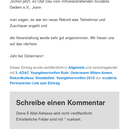
„Schon jetzt, so Olaf Dau vom mitveranstaltenden Scuderia
Gedern e.V., „kann
man sagen, es war ein neuer Rekord was Teilnehmer und
Zuschauer angeht und
die Veranstaltung wurde sehr gut angenommen. Wir freuen uns
auf das nächste
Jahr bei Ostermann“.
Dieser Eintrag wurde veröffentlicht in
Allgemein
und verschlagwortet
mit
3. ADAC Youngtimertreffen Ruhr
,
Ostermann Witten-Annen
,
Rekordkulisse
,
Showbühne
,
Youngtimertreffen 2018
von
scuderia
.
Permanenter Link zum Eintrag
.
Schreibe einen Kommentar
Deine E-Mail-Adresse wird nicht veröffentlicht.
Erforderliche Felder sind mit
*
markiert.