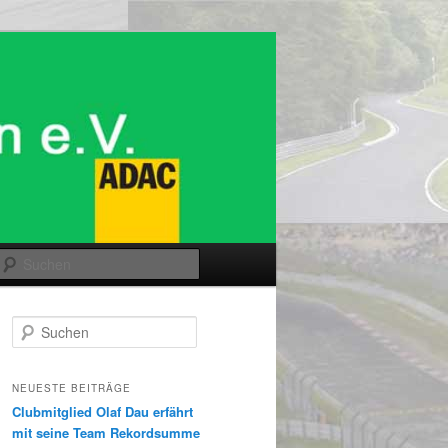
Suchen
S
u
c
h
NEUESTE BEITRÄGE
e
Clubmitglied Olaf Dau erfährt
n
mit seine Team Rekordsumme