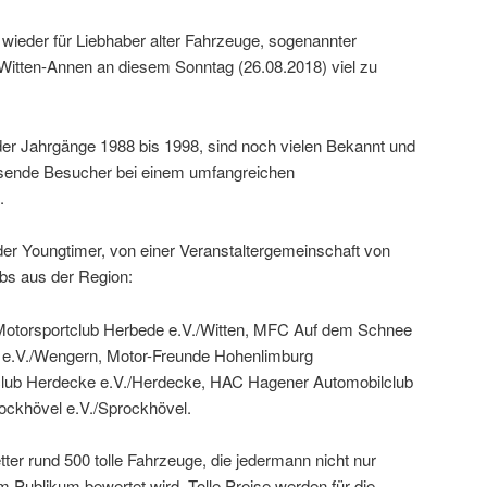
s wieder für Liebhaber alter Fahrzeuge, sogenannter
Witten-Annen an diesem Sonntag (26.08.2018) viel zu
er Jahrgänge 1988 bis 1998, sind noch vielen Bekannt und
usende Besucher bei einem umfangreichen
.
 der Youngtimer, von einer Veranstaltergemeinschaft von
bs aus der Region:
 Motorsportclub Herbede e.V./Witten, MFC Auf dem Schnee
e.V./Wengern, Motor-Freunde Hohenlimburg
club Herdecke e.V./Herdecke, HAC Hagener Automobilclub
ckhövel e.V./Sprockhövel.
er rund 500 tolle Fahrzeuge, die jedermann nicht nur
 Publikum bewertet wird. Tolle Preise werden für die