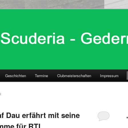
Geschichten
Termine
Clubmeisterschaften
Impressum
U
f Dau erfährt mit seine
mme für RTL